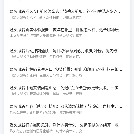
烈火战谷老区 vs 新区怎么选：追榜去新服、养老打金选人少的服，判断标准在这
《烈火战谷》老区与新区选择指南：追榜玩家优先
烈火战谷真实体验报告：爽点在哪里、肝度怎么样、适合哪种玩家入坑
本文从爽点与肝度两大维度解析《烈火战谷》真实
烈火战谷活动排期速读：每日必做/每周必打/限时冲榜，优先级一目了然
《烈火战谷活动排期速读：每日必做、每周必打、
烈火战谷礼包码兑换入口+领奖位置：别让送的绑元/材料烂在邮件里过期
《烈火战谷》礼包码兑换入口与领奖位置详解，教
烈火战谷下载安装问题汇总：闪退/黑屏/卡登录/更新失败，一步步排查思路
《烈火战谷》玩家常遇闪退、黑屏、卡登录、更新
烈火战谷阵容（队伍）搭配：双法清场速推 / 战道铁三角扛本，组队效率翻倍法
烈火战谷中，合理的阵容搭配能让你的通关效率翻
烈火战谷打金搬砖思路：刷什么卖什么、交易限制怎么绕开、收益如何变现更安全
烈火战谷打金搬砖思路全解析：刷什么卖什么、交