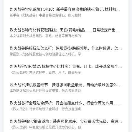
烈火战谷常见踩坑TOP10：新手最容易浪费的钻石/绑元/材料都在这了
新手在《烈火战谷》中最容易浪费钻石、绑元和材
烈火战谷稀有材料获取路线：黑铁/羽毛/结晶……日常稳定产出 vs 拼运气掉落
本文详解烈火战谷黑铁、羽毛、结晶等稀有材料的
烈火战谷跨服玩法怎么打：跨服竞技/跨服领地，什么时候进、怎么蹭奖励不送人头
掌握烈火战谷跨服竞技与领地战最佳进入时机，学
烈火战谷VIP/赞助/特权性价比排序：首充、月卡、成长基金哪个更"稳赚"
《烈火战谷》充值选择中，首充、月卡、成长基金
烈火战谷挂机设置细节：挂哪张图收益最高、自动拾取过滤怎么设不亏
本攻略详解烈火战谷挂机设置细节，包含各图收益
烈火战谷行会玩法全解析：行会技能点什么、行会仓库怎么用、攻沙分红怎么拿
《烈火战谷》行会系统玩法全解析：行会技能加点
烈火战谷强化/锻造避坑：装备强化顺序、宝石镶嵌优先级、资源别平均分
《烈火战谷》中强化与锻造是提升战力的核心，但