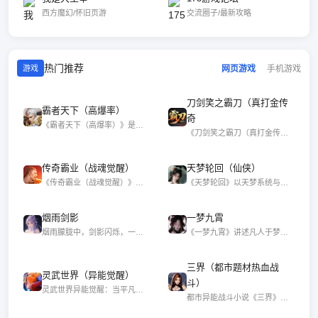
西方魔幻/怀旧页游
交流圈子/最新攻略
热门推荐
网页游戏
手机游戏
游戏
刀剑笑之霸刀（真打金传
霸者天下（高爆率）
奇
《霸者天下（高爆率）》是一款极致打宝传奇
《刀剑笑之霸刀（真打金传奇）》是一款以高
传奇霸业（战魂觉醒）
天梦轮回（仙侠）
《传奇霸业（战魂觉醒）》带你重返玛法大陆
《天梦轮回》以天梦系统与轮回修炼为核心，
烟雨剑影
一梦九霄
烟雨朦胧中，剑影闪烁，一段江湖恩怨情仇。
《一梦九霄》讲述凡人于梦中穿越九重天界，
三界（都市题材热血战
灵武世界（异能觉醒）
斗）
灵武世界异能觉醒：当平凡少年意外觉醒异能
都市异能战斗小说《三界》热血来袭，看主角