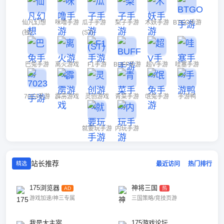
仙凡幻想
咪噜手游
瓜子手游
梨子手游
木妖手游
BTGO手游
(独)
(ST)
巴兔手游
离火游戏
F1手游
BUFF手游
超V手游
哇塞手游
7023手游
霹雳游戏
灵创游戏
青菜手游
氓兔手游
手游鸭
就要玩手游
内玩手游
站长推荐
最近访问
热门排行
精选
175浏览器
神将三国
AD
热
游戏加速/神三专属
三国策略/竞技页游
我是大主宰
175游戏论坛