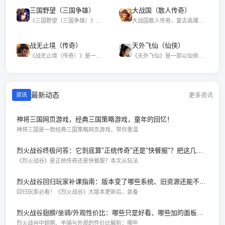
三国野望（三国争雄）
大战国（散人传奇）
《三国野望（三国争雄）》是一款以三国乱世
大战国散人传奇，复古高爆传奇手游，散人零
战无止境（传奇）
天外飞仙（仙侠）
《战无止境（传奇）》是一款经典热血传奇风
《天外飞仙》是一部以仙侠世界为背景的奇幻
最新动态
更多资讯
资讯
神将三国网页游戏，经典三国策略游戏，童年的回忆！
神将三国是一款经典三国策略网页游戏，带你重温
烈火战谷终极问答：它到底算"正统传奇"还是"快餐服"？把这几点看明白再决定留不留
《烈火战谷》是正统传奇还是快餐服？本文从玩法
烈火战谷回归玩家补课指南：版本变了哪些系统、旧资源还能不能用、最快追赶路线
回归玩家必看！《烈火战谷》大版本更新后，装备
烈火战谷翅膀/坐骑/外观性价比：哪些只是好看、哪些加的面板真能用在PK上
烈火战谷中翅膀、坐骑与外观的性价比解析：哪些