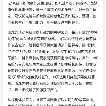
法”系统可提供额外属性加成，如八卦阵提升闪避率、鱼鳞
阵强化暴击伤害，进一步增加了战术多样性。对于新手玩
家，建议优先培养系统赠送的紫色武将如赵云、甄姬，他
们兼具生存与输出能力，能平稳度过前期关卡。
游戏的活动系统是提升战力的关键渠道。每日开放的“神将
试炼”副本会掉落稀有进阶材料，而“军团战”则要求玩家协
作攻占城池，胜利后可获得大量功勋与招募券。限时活动
“赤壁之战”模拟了经典战役，玩家需在限定时间内击退敌
军舰队，排名靠前的玩家能获得限定神将碎片。此外，VIP
系统与首充礼包为付费玩家提供了便捷成长路径，但零氪
玩家通过日常任务与签到也能积累足够资源，例如连续登
录7天可领取橙色武将张飞，30天签到则奖励顶级红将曹
操。游戏内的交易行系统允许玩家自由买卖装备与技能
书，进一步缓解了资源获取压力。
从视觉体验来看，神将三国网页游戏采用2.5D写实画风，