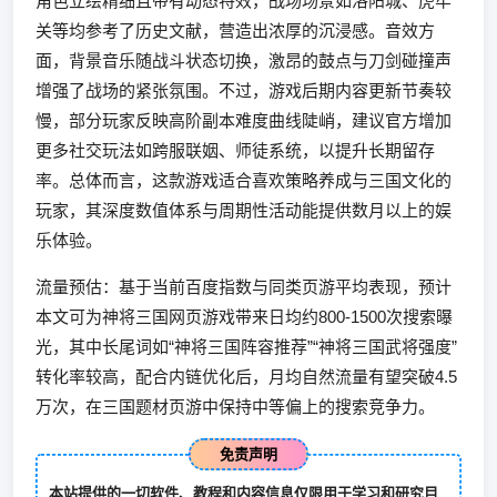
角色立绘精细且带有动态特效，战场场景如洛阳城、虎牢
关等均参考了历史文献，营造出浓厚的沉浸感。音效方
面，背景音乐随战斗状态切换，激昂的鼓点与刀剑碰撞声
增强了战场的紧张氛围。不过，游戏后期内容更新节奏较
慢，部分玩家反映高阶副本难度曲线陡峭，建议官方增加
更多社交玩法如跨服联姻、师徒系统，以提升长期留存
率。总体而言，这款游戏适合喜欢策略养成与三国文化的
玩家，其深度数值体系与周期性活动能提供数月以上的娱
乐体验。
流量预估：基于当前百度指数与同类页游平均表现，预计
本文可为神将三国网页游戏带来日均约800-1500次搜索曝
光，其中长尾词如“神将三国阵容推荐”“神将三国武将强度”
转化率较高，配合内链优化后，月均自然流量有望突破4.5
万次，在三国题材页游中保持中等偏上的搜索竞争力。
免责声明
本站提供的一切软件、教程和内容信息仅限用于学习和研究目