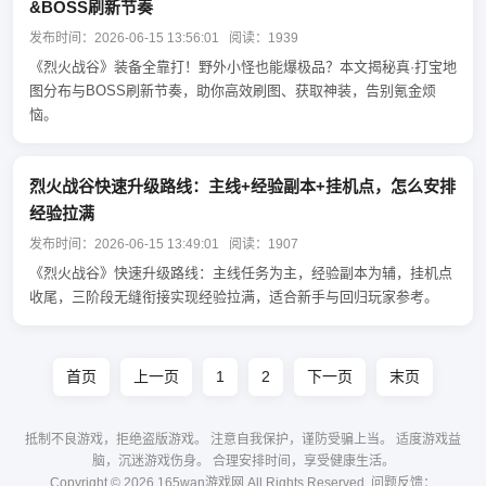
&BOSS刷新节奏
发布时间：2026-06-15 13:56:01 阅读：1939
《烈火战谷》装备全靠打！野外小怪也能爆极品？本文揭秘真·打宝地
图分布与BOSS刷新节奏，助你高效刷图、获取神装，告别氪金烦
恼。
烈火战谷快速升级路线：主线+经验副本+挂机点，怎么安排
经验拉满
发布时间：2026-06-15 13:49:01 阅读：1907
《烈火战谷》快速升级路线：主线任务为主，经验副本为辅，挂机点
收尾，三阶段无缝衔接实现经验拉满，适合新手与回归玩家参考。
首页
上一页
1
2
下一页
末页
抵制不良游戏，拒绝盗版游戏。 注意自我保护，谨防受骗上当。 适度游戏益
脑，沉迷游戏伤身。 合理安排时间，享受健康生活。
Copyright © 2026 165wan游戏网 All Rights Reserved. 问题反馈：