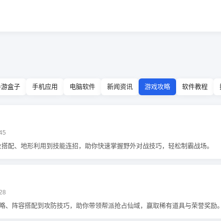
手游盒子
手机应用
电脑软件
新闻资讯
游戏攻略
软件教程
45
业搭配、地形利用到技能连招，助你快速掌握野外对战技巧，轻松制霸战场。
28
略、阵容搭配到攻防技巧，助你带领帮派抢占仙域，赢取稀有道具与荣誉奖励