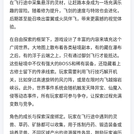
在飞行途中采集悬浮的灵材，让赶路本身成为一场充满乐
趣的冒险。随着修为提升，飞剑的速度与特效也会进化，
后期甚至能召唤出雷翼或火凤伴飞，带来更震撼的视觉体
验。
在自由探索的框架下，游戏设计了丰富的内容来填充这个
广阔世界。大地图上散布着各类秘境副本，有的藏在瀑布
之后，有的浮于云端之上，只有通过御剑飞行才能抵达。
这些秘境中不仅有强大的BOSS和稀有装备，还隐藏着上
古修士留下的传承线索。玩家需要利用飞行技巧解开机
关，比如穿过高速旋转的风刃阵，或是在限时内飞越熔岩
峡谷。此外，世界事件系统会随机触发天降异宝、仙魔入
侵等动态事件，所有玩家都可参与争夺，让探索过程充满
变数与竞争。
角色的成长与探索深度绑定。玩家在飞行途中遇到的灵
兽、草药、矿脉都可以收集，用于炼制丹药、锻造装备或
培养灵兽。不同区域产出的资源属性各异，鼓励玩家遍历