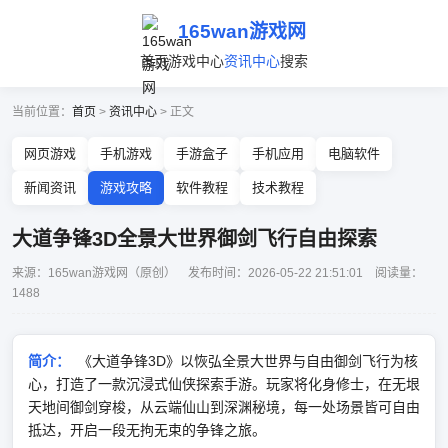
165wan游戏网
首页
游戏中心
资讯中心
搜索
当前位置：
首页
>
资讯中心
> 正文
网页游戏
手机游戏
手游盒子
手机应用
电脑软件
新闻资讯
游戏攻略
软件教程
技术教程
大道争锋3D全景大世界御剑飞行自由探索
来源：165wan游戏网（原创） 发布时间：2026-05-22 21:51:01 阅读量：
1488
简介：
《大道争锋3D》以恢弘全景大世界与自由御剑飞行为核
心，打造了一款沉浸式仙侠探索手游。玩家将化身修士，在无垠
天地间御剑穿梭，从云端仙山到深渊秘境，每一处场景皆可自由
抵达，开启一段无拘无束的争锋之旅。