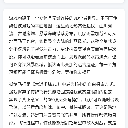
游戏构建了一个立体且无缝连接的3D全景世界。不同于传
统仙侠游戏的平面地图，这里的地形高低起伏，山川河
流、古城废墟、悬浮岛屿错落分布。玩家无需加载即可从
地面飞至九霄，俯瞰整个大陆的壮丽风光。这种全景式设
计不仅增强了视觉冲击力，更让探索变得真实而富有层次
感。你可以沿着瀑布逆流而上，发现隐藏的水帘洞天，也
可以穿过风暴区域，抵达雷电交加的远古遗迹。每一个角
落都可能埋藏着机缘与危险，等待你去揭开。
御剑飞行是《大道争锋3D》中最为核心的自由探索方式。
游戏摒弃了传统飞行只能沿固定路线或高度限制的设定，
实现了真正意义上的360度无死角操控。玩家可以随时召唤
飞剑，以任意角度加速、俯冲、悬停或翻滚。无论是贴地
掠过麦浪，还是直冲云霄与飞鸟并肩，所有操作都流畅自
然。飞行过程中，你还能施展剑招与空中敌人对战，或是