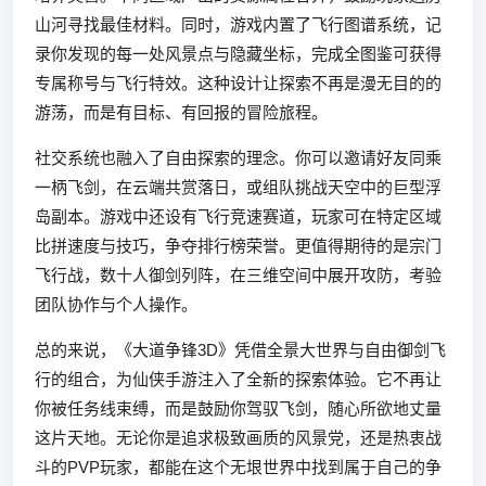
山河寻找最佳材料。同时，游戏内置了飞行图谱系统，记
录你发现的每一处风景点与隐藏坐标，完成全图鉴可获得
专属称号与飞行特效。这种设计让探索不再是漫无目的的
游荡，而是有目标、有回报的冒险旅程。
社交系统也融入了自由探索的理念。你可以邀请好友同乘
一柄飞剑，在云端共赏落日，或组队挑战天空中的巨型浮
岛副本。游戏中还设有飞行竞速赛道，玩家可在特定区域
比拼速度与技巧，争夺排行榜荣誉。更值得期待的是宗门
飞行战，数十人御剑列阵，在三维空间中展开攻防，考验
团队协作与个人操作。
总的来说，《大道争锋3D》凭借全景大世界与自由御剑飞
行的组合，为仙侠手游注入了全新的探索体验。它不再让
你被任务线束缚，而是鼓励你驾驭飞剑，随心所欲地丈量
这片天地。无论你是追求极致画质的风景党，还是热衷战
斗的PVP玩家，都能在这个无垠世界中找到属于自己的争